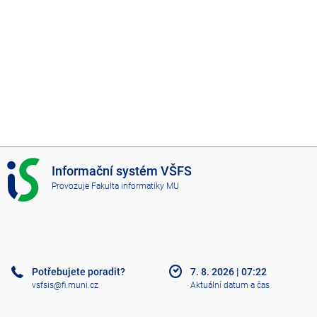
I
Informační systém VŠFS
S
Provozuje
Fakulta informatiky MU
V
Š
F
S
Potřebujete poradit?
7. 8. 2026
|
07:22
vsfsis@fi.muni.cz
Aktuální datum a čas