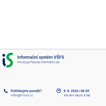
I
Informační systém VŠFS
S
Provozuje
Fakulta informatiky MU
V
Š
F
S
Potřebujete poradit?
8. 8. 2026
|
06:45
vsfsis@fi.muni.cz
Aktuální datum a čas