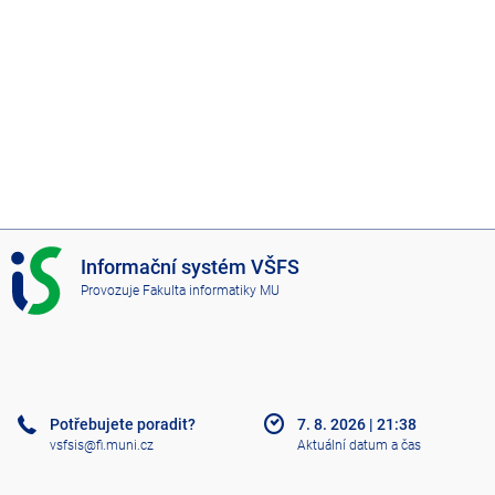
I
Informační systém VŠFS
S
Provozuje
Fakulta informatiky MU
V
Š
F
S
Potřebujete poradit?
7. 8. 2026
|
21:38
vsfsis@fi.muni.cz
Aktuální datum a čas