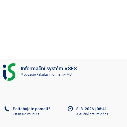
I
Informační systém VŠFS
S
Provozuje
Fakulta informatiky MU
V
Š
F
S
Potřebujete poradit?
8. 8. 2026
|
08:41
vsfsis@fi.muni.cz
Aktuální datum a čas