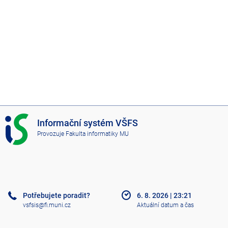
I
Informační systém VŠFS
S
Provozuje
Fakulta informatiky MU
V
Š
F
S
Potřebujete poradit?
6. 8. 2026
|
23:21
vsfsis@fi.muni.cz
Aktuální datum a čas