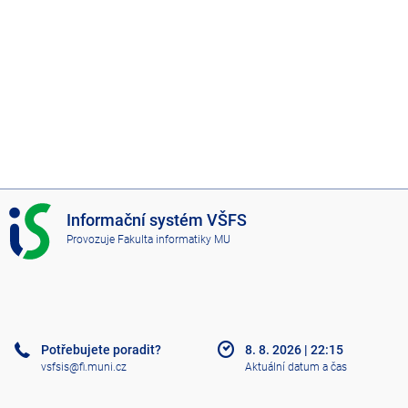
I
Informační systém VŠFS
S
Provozuje
Fakulta informatiky MU
V
Š
F
S
Potřebujete poradit?
8. 8. 2026
|
22:15
vsfsis@fi.muni.cz
Aktuální datum a čas