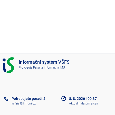
I
Informační systém VŠFS
S
Provozuje
Fakulta informatiky MU
V
Š
F
S
Potřebujete poradit?
8. 8. 2026
|
00:37
vsfsis@fi.muni.cz
Aktuální datum a čas