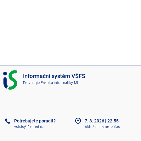
I
Informační systém VŠFS
S
Provozuje
Fakulta informatiky MU
V
Š
F
S
Potřebujete poradit?
7. 8. 2026
|
22:55
vsfsis@fi.muni.cz
Aktuální datum a čas