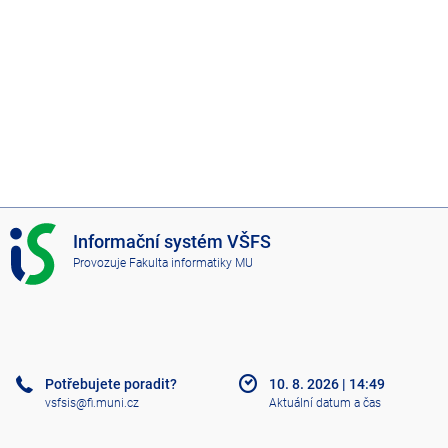
I
Informační systém VŠFS
S
Provozuje
Fakulta informatiky MU
V
Š
F
S
Potřebujete poradit?
10. 8. 2026
|
14:49
vsfsis@fi.muni.cz
Aktuální datum a čas