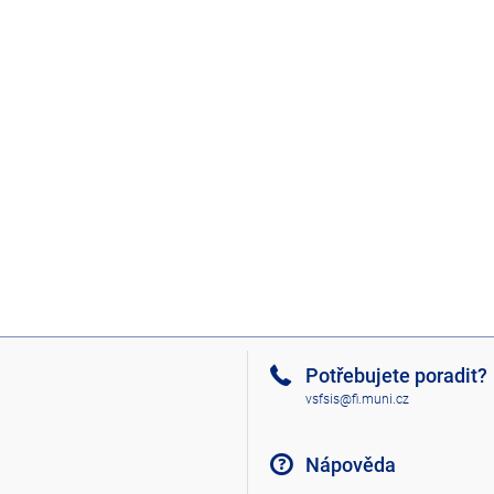
Potřebujete poradit?
vsfsis@fi.muni.cz
Nápověda