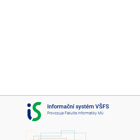
I
Informační systém VŠFS
S
Provozuje
Fakulta informatiky MU
V
Š
F
S