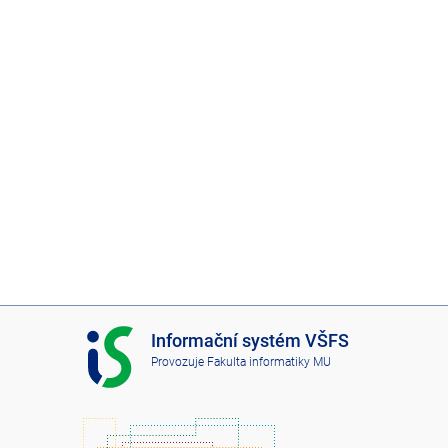
I
Informační systém VŠFS
S
Provozuje
Fakulta informatiky MU
V
Š
F
S