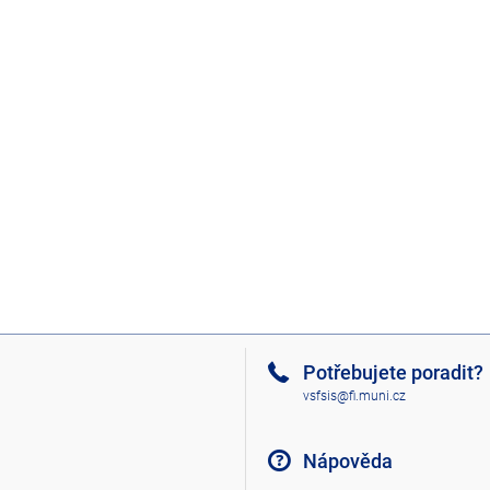
Potřebujete poradit?
vsfsis@fi.muni.cz
Nápověda