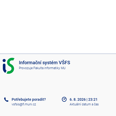
I
Informační systém VŠFS
S
Provozuje
Fakulta informatiky MU
V
Š
F
S
Potřebujete poradit?
6. 8. 2026
|
23:21
vsfsis@fi.muni.cz
Aktuální datum a čas