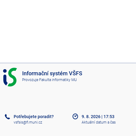
I
Informační systém VŠFS
S
Provozuje
Fakulta informatiky MU
V
Š
F
S
Potřebujete poradit?
9. 8. 2026
|
17:53
vsfsis@fi.muni.cz
Aktuální datum a čas