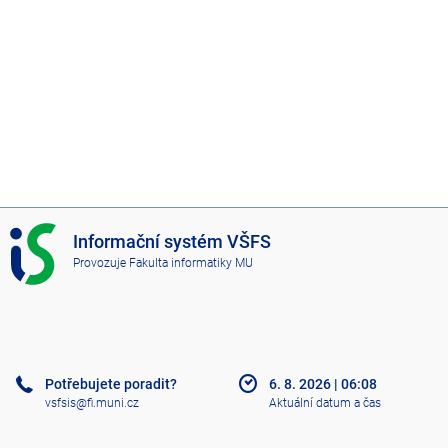
I
Informační systém VŠFS
S
Provozuje
Fakulta informatiky MU
V
Š
F
S
Potřebujete poradit?
6. 8. 2026
|
06:08
vsfsis@fi.muni.cz
Aktuální datum a čas