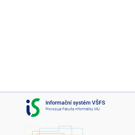
I
Informační systém VŠFS
S
Provozuje
Fakulta informatiky MU
V
Š
F
S