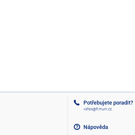
Potřebujete poradit?
vsfsis@fi.muni.cz
Nápověda