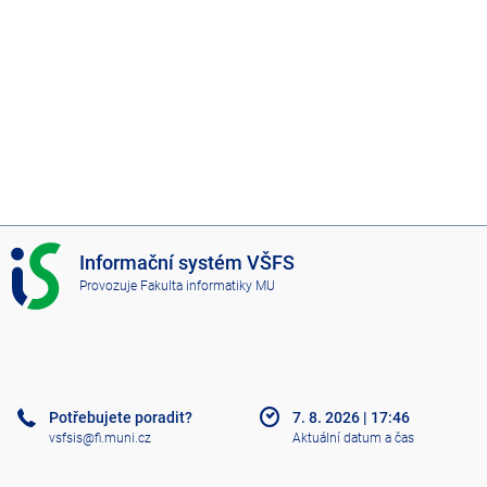
I
Informační systém VŠFS
S
Provozuje
Fakulta informatiky MU
V
Š
F
S
Potřebujete poradit?
7. 8. 2026
|
17:46
vsfsis@fi.muni.cz
Aktuální datum a čas