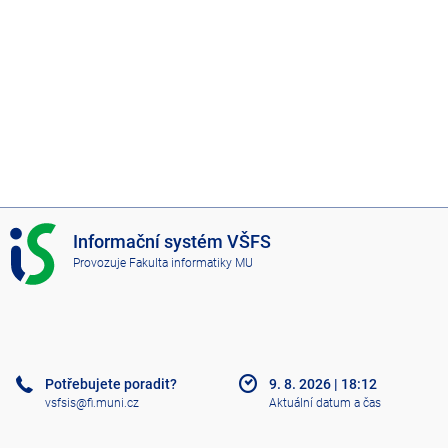
I
Informační systém VŠFS
S
Provozuje
Fakulta informatiky MU
V
Š
F
S
Potřebujete poradit?
9. 8. 2026
|
18:12
vsfsis@fi.muni.cz
Aktuální datum a čas