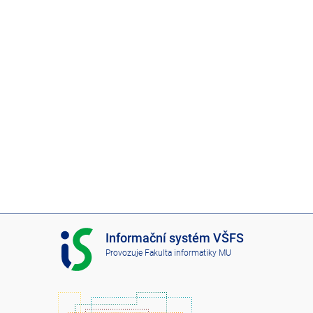
I
Informační systém VŠFS
S
Provozuje
Fakulta informatiky MU
V
Š
F
S