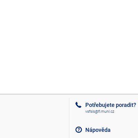
Potřebujete poradit?
vsfsis@fi.muni.cz
Nápověda