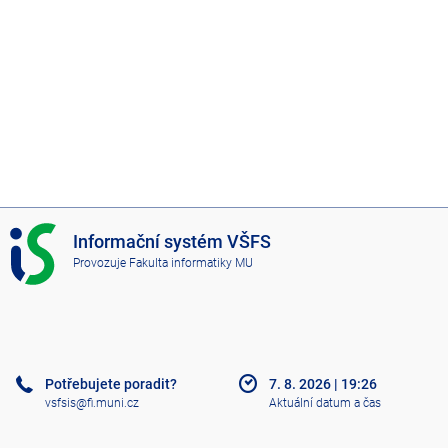
I
Informační systém VŠFS
S
Provozuje
Fakulta informatiky MU
V
Š
F
S
Potřebujete poradit?
7. 8. 2026
|
19:26
vsfsis@fi.muni.cz
Aktuální datum a čas