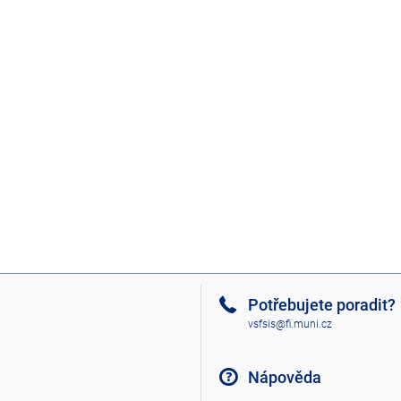
Potřebujete poradit?
vsfsis@fi.muni.cz
Nápověda