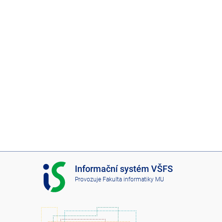
I
Informační systém VŠFS
S
Provozuje
Fakulta informatiky MU
V
Š
F
S