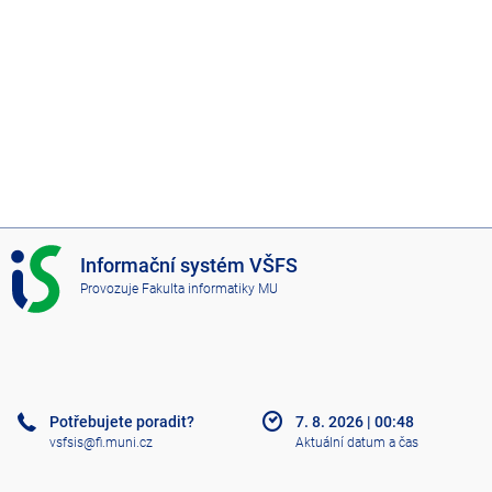
I
Informační systém VŠFS
S
Provozuje
Fakulta informatiky MU
V
Š
F
S
Potřebujete poradit?
7. 8. 2026
|
00:48
vsfsis@fi.muni.cz
Aktuální datum a čas