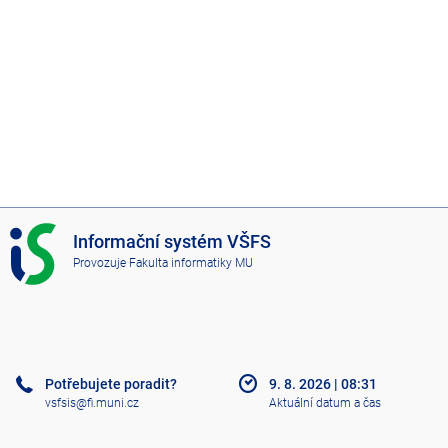
I
Informační systém VŠFS
S
Provozuje
Fakulta informatiky MU
V
Š
F
S
Potřebujete poradit?
9. 8. 2026
|
08:31
vsfsis@fi.muni.cz
Aktuální datum a čas