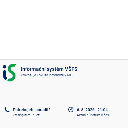
I
Informační systém VŠFS
S
Provozuje
Fakulta informatiky MU
V
Š
F
S
Potřebujete poradit?
6. 8. 2026
|
21:04
vsfsis@fi.muni.cz
Aktuální datum a čas