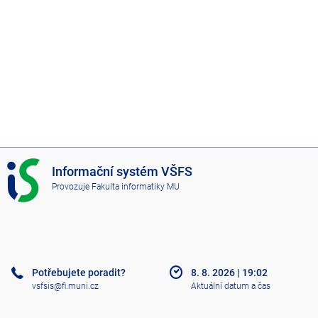
I
Informační systém VŠFS
S
Provozuje
Fakulta informatiky MU
V
Š
F
S
Potřebujete poradit?
8. 8. 2026
|
19:02
vsfsis@fi.muni.cz
Aktuální datum a čas