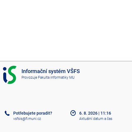
I
Informační systém VŠFS
S
Provozuje
Fakulta informatiky MU
V
Š
F
S
Potřebujete poradit?
6. 8. 2026
|
11:16
vsfsis@fi.muni.cz
Aktuální datum a čas