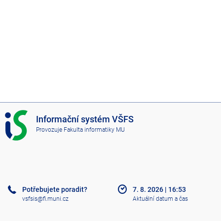
I
Informační systém VŠFS
S
Provozuje
Fakulta informatiky MU
V
Š
F
S
Potřebujete poradit?
7. 8. 2026
|
16:53
vsfsis@fi.muni.cz
Aktuální datum a čas