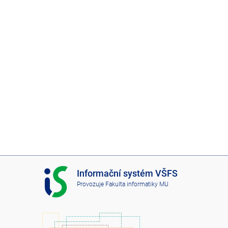
I
Informační systém VŠFS
S
Provozuje
Fakulta informatiky MU
V
Š
F
S