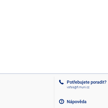
Potřebujete poradit?
vsfsis@fi.muni.cz
Nápověda