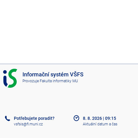
I
Informační systém VŠFS
S
Provozuje
Fakulta informatiky MU
V
Š
F
S
Potřebujete poradit?
8. 8. 2026
|
09:15
vsfsis@fi.muni.cz
Aktuální datum a čas