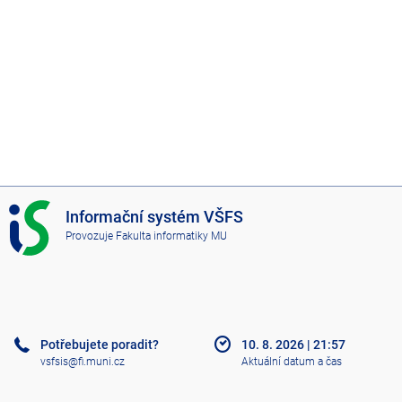
I
Informační systém VŠFS
S
Provozuje
Fakulta informatiky MU
V
Š
F
S
Potřebujete poradit?
10. 8. 2026
|
21:57
vsfsis@fi.muni.cz
Aktuální datum a čas