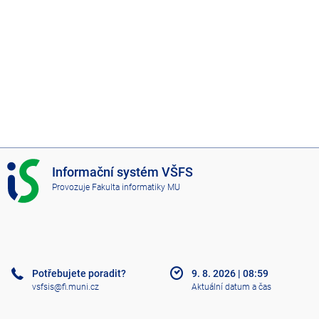
I
Informační systém VŠFS
S
Provozuje
Fakulta informatiky MU
V
Š
F
S
Potřebujete poradit?
9. 8. 2026
|
08:59
vsfsis@fi.muni.cz
Aktuální datum a čas