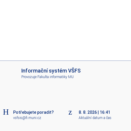
I
Informační systém VŠFS
S
Provozuje
Fakulta informatiky MU
V
Š
F
S
Potřebujete poradit?
8. 8. 2026
|
16:41
vsfsis@fi.muni.cz
Aktuální datum a čas