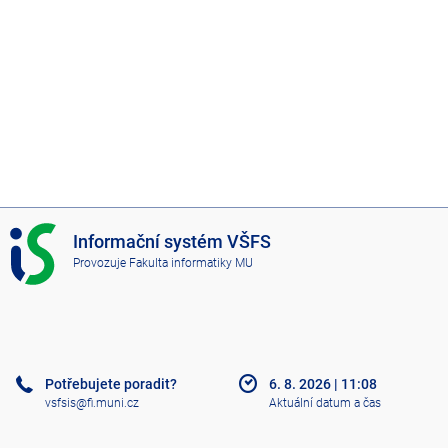
I
Informační systém VŠFS
S
Provozuje
Fakulta informatiky MU
V
Š
F
S
Potřebujete poradit?
6. 8. 2026
|
11:08
vsfsis@fi.muni.cz
Aktuální datum a čas