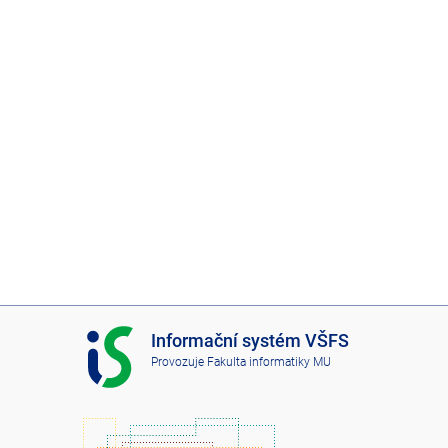
I
Informační systém VŠFS
S
Provozuje
Fakulta informatiky MU
V
Š
F
S