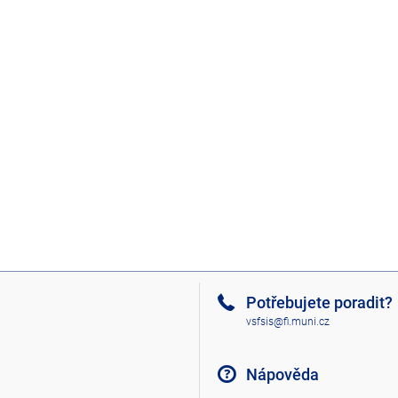
Potřebujete poradit?
vsfsis@fi.muni.cz
Nápověda