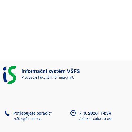
I
Informační systém VŠFS
S
Provozuje
Fakulta informatiky MU
V
Š
F
S
Potřebujete poradit?
7. 8. 2026
|
14:34
vsfsis@fi.muni.cz
Aktuální datum a čas