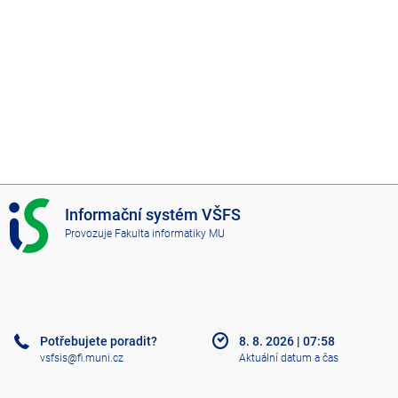
I
Informační systém VŠFS
S
Provozuje
Fakulta informatiky MU
V
Š
F
S
Potřebujete poradit?
8. 8. 2026
|
07:58
vsfsis@fi.muni.cz
Aktuální datum a čas