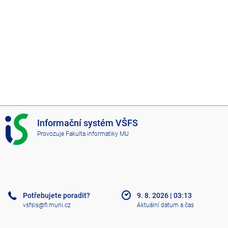
I
Informační systém VŠFS
S
Provozuje
Fakulta informatiky MU
V
Š
F
S
Potřebujete poradit?
9. 8. 2026
|
03:13
vsfsis@fi.muni.cz
Aktuální datum a čas