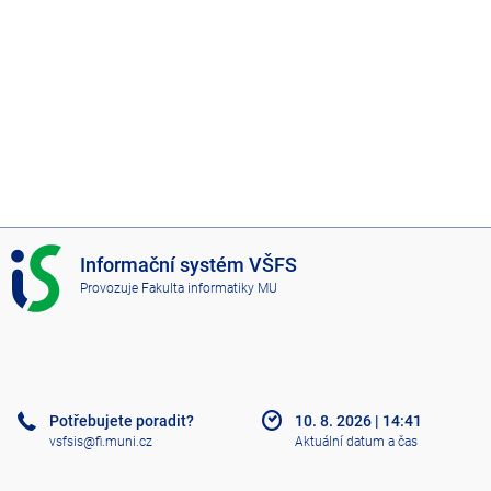
I
Informační systém VŠFS
S
Provozuje
Fakulta informatiky MU
V
Š
F
S
Potřebujete poradit?
10. 8. 2026
|
14:41
vsfsis@fi.muni.cz
Aktuální datum a čas