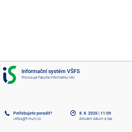
I
Informační systém VŠFS
S
Provozuje
Fakulta informatiky MU
V
Š
F
S
Potřebujete poradit?
8. 8. 2026
|
11:09
vsfsis@fi.muni.cz
Aktuální datum a čas