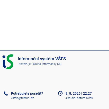
I
Informační systém VŠFS
S
Provozuje
Fakulta informatiky MU
V
Š
F
S
Potřebujete poradit?
8. 8. 2026
|
22:27
vsfsis@fi.muni.cz
Aktuální datum a čas