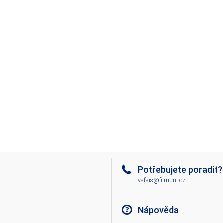
Potřebujete poradit?
vsfsis@fi.muni.cz
Nápověda