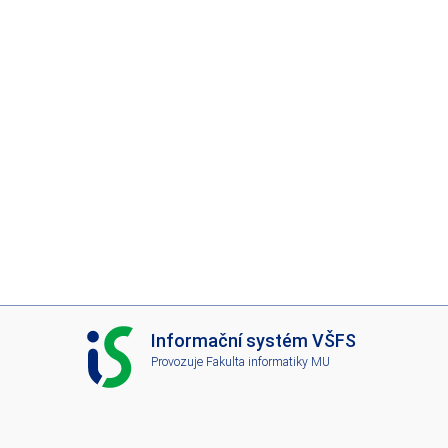
I
Informační systém VŠFS
S
Provozuje
Fakulta informatiky MU
V
Š
F
S