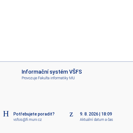
I
Informační systém VŠFS
S
Provozuje
Fakulta informatiky MU
V
Š
F
S
Potřebujete poradit?
9. 8. 2026
|
18:09
vsfsis@fi.muni.cz
Aktuální datum a čas