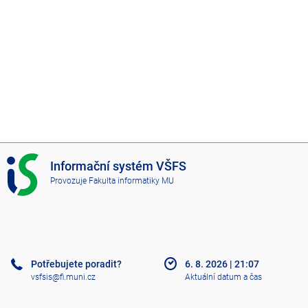
I
Informační systém VŠFS
S
Provozuje
Fakulta informatiky MU
V
Š
F
S
Potřebujete poradit?
6. 8. 2026
|
21:07
vsfsis@fi.muni.cz
Aktuální datum a čas