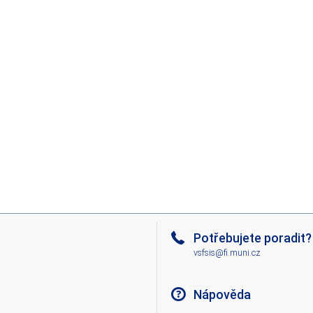
Potřebujete poradit?
vsfsis@fi.muni.cz
Nápověda