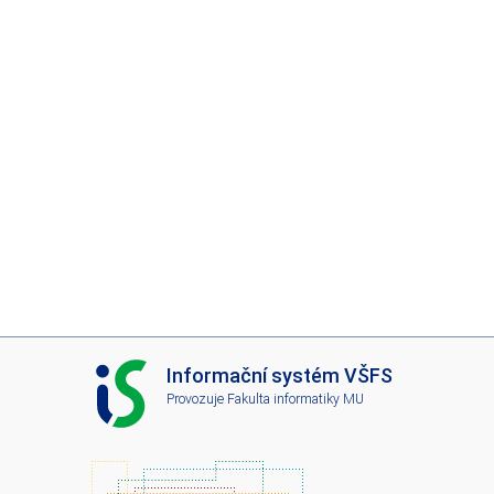
I
Informační systém VŠFS
S
Provozuje
Fakulta informatiky MU
V
Š
F
S