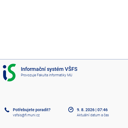
I
Informační systém VŠFS
S
Provozuje
Fakulta informatiky MU
V
Š
F
S
Potřebujete poradit?
9. 8. 2026
|
07:46
vsfsis@fi.muni.cz
Aktuální datum a čas