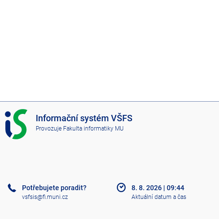
I
Informační systém VŠFS
S
Provozuje
Fakulta informatiky MU
V
Š
F
S
Potřebujete poradit?
8. 8. 2026
|
09:44
vsfsis@fi.muni.cz
Aktuální datum a čas