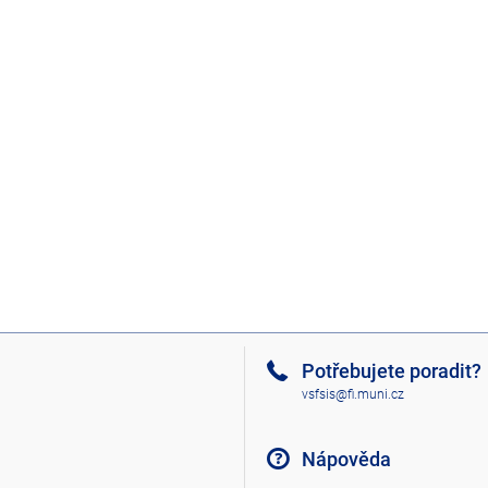
Potřebujete poradit?
vsfsis@fi.muni.cz
Nápověda