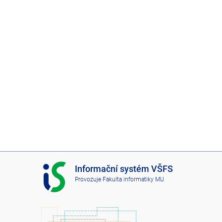
I
Informační systém VŠFS
S
Provozuje
Fakulta informatiky MU
V
Š
F
S