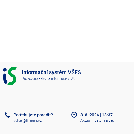
I
Informační systém VŠFS
S
Provozuje
Fakulta informatiky MU
V
Š
F
S
Potřebujete poradit?
8. 8. 2026
|
18:37
vsfsis@fi.muni.cz
Aktuální datum a čas