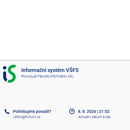
I
Informační systém VŠFS
S
Provozuje
Fakulta informatiky MU
V
Š
F
S
Potřebujete poradit?
8. 8. 2026
|
21:52
vsfsis@fi.muni.cz
Aktuální datum a čas