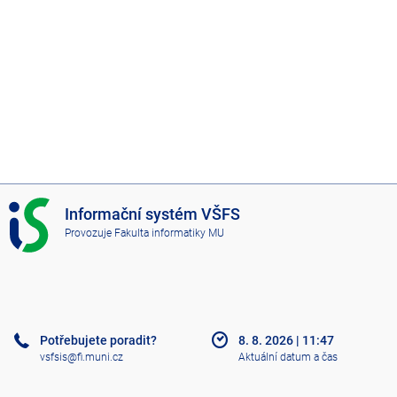
I
Informační systém VŠFS
S
Provozuje
Fakulta informatiky MU
V
Š
F
S
Potřebujete poradit?
8. 8. 2026
|
11:47
vsfsis@fi.muni.cz
Aktuální datum a čas