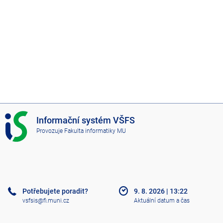
I
Informační systém VŠFS
S
Provozuje
Fakulta informatiky MU
V
Š
F
S
Potřebujete poradit?
9. 8. 2026
|
13:22
vsfsis@fi.muni.cz
Aktuální datum a čas